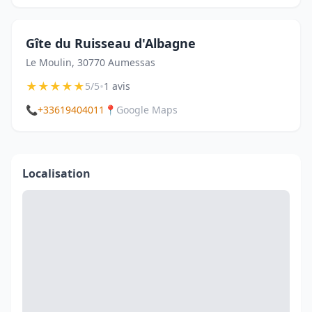
Gîte du Ruisseau d'Albagne
Le Moulin, 30770 Aumessas
★
★
★
★
★
•
5/5
1 avis
📞
+33619404011
📍
Google Maps
Localisation