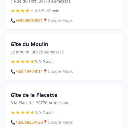
1 Rue du Fort, 30770 Aumessas
★
★
★
★
☆
•
4.6/5
10 avis
📞
+33609432891
📍
Google Maps
Gîte du Moulin
Le Moulin, 30770 Aumessas
★
★
★
★
★
•
5/5
9 avis
📞
+33619404011
📍
Google Maps
Gîte de la Placette
3 la Placette, 30770 Aumessas
★
★
★
★
★
•
5/5
2 avis
📞
+33688354126
📍
Google Maps