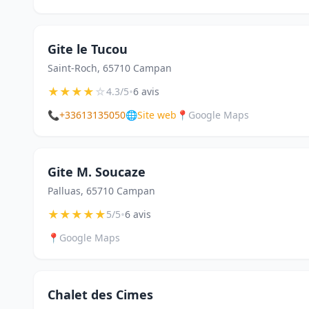
Gite le Tucou
Saint-Roch, 65710 Campan
★
★
★
★
☆
•
4.3/5
6 avis
📞
+33613135050
🌐
Site web
📍
Google Maps
Gite M. Soucaze
Palluas, 65710 Campan
★
★
★
★
★
•
5/5
6 avis
📍
Google Maps
Chalet des Cimes