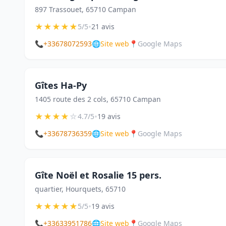
897 Trassouet, 65710 Campan
★
★
★
★
★
•
5/5
21 avis
📞
+33678072593
🌐
Site web
📍
Google Maps
Gîtes Ha-Py
1405 route des 2 cols, 65710 Campan
★
★
★
★
☆
•
4.7/5
19 avis
📞
+33678736359
🌐
Site web
📍
Google Maps
Gîte Noël et Rosalie 15 pers.
quartier, Hourquets, 65710
★
★
★
★
★
•
5/5
19 avis
📞
+33633951786
🌐
Site web
📍
Google Maps