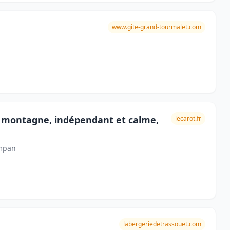
www.gite-grand-tourmalet.com
la montagne, indépendant et calme,
lecarot.fr
ampan
labergeriedetrassouet.com