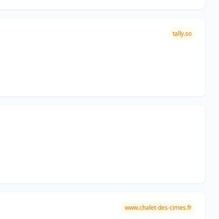
tally.so
www.chalet-des-cimes.fr