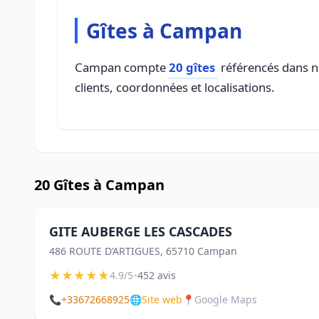
Gîtes à Campan
Campan compte
20 gîtes
référencés dans no
clients, coordonnées et localisations.
20 Gîtes à Campan
GITE AUBERGE LES CASCADES
486 ROUTE D’ARTIGUES, 65710 Campan
★
★
★
★
★
•
4.9/5
452 avis
📞
+33672668925
🌐
Site web
📍
Google Maps