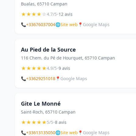
Bualas, 65710 Campan
★
★
★
★
☆
•
4.7/5
12 avis
📞
+33676037004
🌐
Site web
📍
Google Maps
Au Pied de la Source
116 Chem. du Pé de Hourquet, 65710 Campan
★
★
★
★
★
•
4.9/5
9 avis
📞
+33629251018
📍
Google Maps
Gite Le Monné
Saint-Roch, 65710 Campan
★
★
★
★
★
•
5/5
8 avis
📞
+33613135050
🌐
Site web
📍
Google Maps