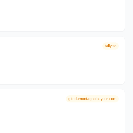
tally.so
gitedumontagnolpayolle.com