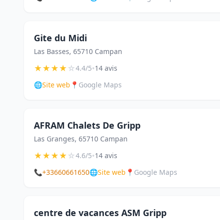
Gite du Midi
Las Basses, 65710 Campan
★
★
★
★
☆
•
4.4/5
14 avis
🌐
Site web
📍
Google Maps
AFRAM Chalets De Gripp
Las Granges, 65710 Campan
★
★
★
★
☆
•
4.6/5
14 avis
📞
+33660661650
🌐
Site web
📍
Google Maps
centre de vacances ASM Gripp