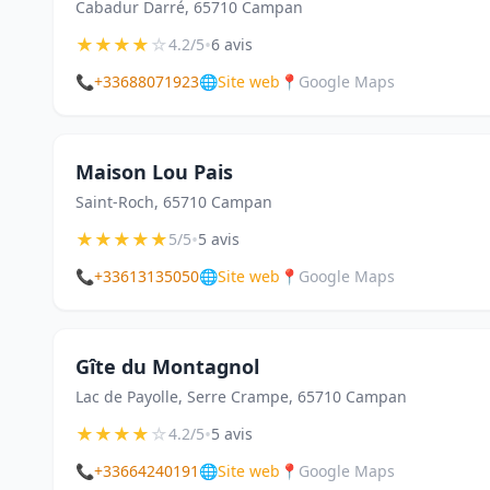
Cabadur Darré, 65710 Campan
★
★
★
★
☆
•
4.2/5
6 avis
📞
+33688071923
🌐
Site web
📍
Google Maps
Maison Lou Pais
Saint-Roch, 65710 Campan
★
★
★
★
★
•
5/5
5 avis
📞
+33613135050
🌐
Site web
📍
Google Maps
Gîte du Montagnol
Lac de Payolle, Serre Crampe, 65710 Campan
★
★
★
★
☆
•
4.2/5
5 avis
📞
+33664240191
🌐
Site web
📍
Google Maps