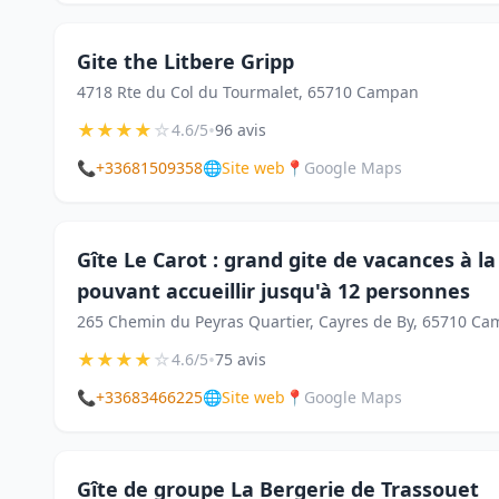
Gite the Litbere Gripp
4718 Rte du Col du Tourmalet, 65710 Campan
★
★
★
★
☆
•
4.6/5
96 avis
📞
+33681509358
🌐
Site web
📍
Google Maps
Gîte Le Carot : grand gite de vacances à 
pouvant accueillir jusqu'à 12 personnes
265 Chemin du Peyras Quartier, Cayres de By, 65710 C
★
★
★
★
☆
•
4.6/5
75 avis
📞
+33683466225
🌐
Site web
📍
Google Maps
Gîte de groupe La Bergerie de Trassouet