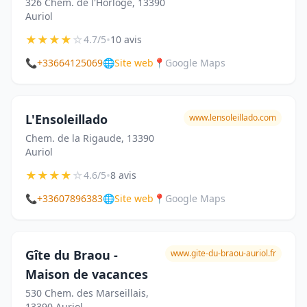
326 Chem. de l'Horloge, 13390
Auriol
★
★
★
★
☆
•
4.7/5
10 avis
📞
+33664125069
🌐
Site web
📍
Google Maps
L'Ensoleillado
www.lensoleillado.com
Chem. de la Rigaude, 13390
Auriol
★
★
★
★
☆
•
4.6/5
8 avis
📞
+33607896383
🌐
Site web
📍
Google Maps
Gîte du Braou -
www.gite-du-braou-auriol.fr
Maison de vacances
530 Chem. des Marseillais,
13390 Auriol