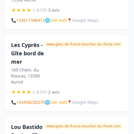
★
★
★
★
☆
•
4.7/5
3 avis
📞
+33617348412
🌐
Site web
📍
Google Maps
Les Cyprès -
www.gites-de-france-bouches-du-rhone.com
Gîte bord de
mer
169 Chem. du
Roucas, 13390
Auriol
★
★
★
★
☆
•
4.5/5
2 avis
📞
+33458230270
🌐
Site web
📍
Google Maps
Lou Bastido
www.gites-de-france-bouches-du-rhone.com