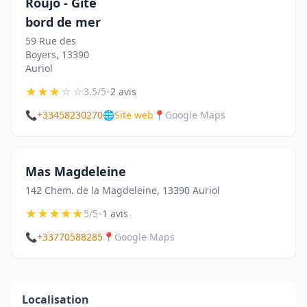
Roujo - Gîte
bord de mer
59 Rue des
Boyers, 13390
Auriol
★
★
★
☆
☆
•
3.5/5
2 avis
📞
+33458230270
🌐
Site web
📍
Google Maps
Mas Magdeleine
142 Chem. de la Magdeleine, 13390 Auriol
★
★
★
★
★
•
5/5
1 avis
📞
+33770588285
📍
Google Maps
Localisation