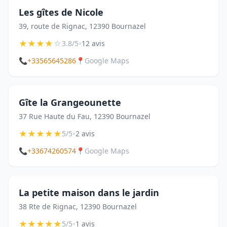
Les gîtes de Nicole
39, route de Rignac, 12390 Bournazel
★
★
★
★
☆
•
3.8/5
12 avis
📞
+33565645286
📍
Google Maps
Gîte la Grangeounette
37 Rue Haute du Fau, 12390 Bournazel
★
★
★
★
★
•
5/5
2 avis
📞
+33674260574
📍
Google Maps
La petite maison dans le jardin
38 Rte de Rignac, 12390 Bournazel
★
★
★
★
★
•
5/5
1 avis