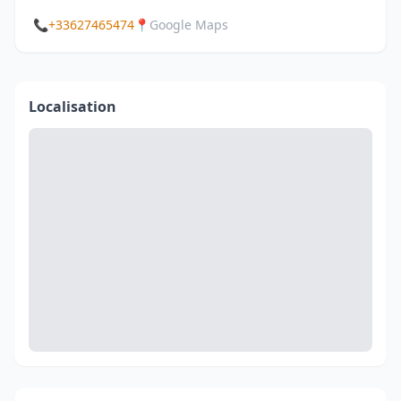
📞
+33627465474
📍
Google Maps
Localisation