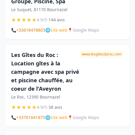
Groupe, Piscine, Spa
Le Suquet, 81170 Bournazel
★
★
★
★
★
•
4.9/5
144 avis
📞
+33618478803
🌐
Site web
📍
Google Maps
Les Gîtes du Roc :
www.lesgitesduroc.com
Location gîtes à la
campagne avec spa privé
et piscine chauffée, au
coeur de l'Aveyron
Le Roc, 12390 Bournazel
★
★
★
★
★
•
4.9/5
38 avis
📞
+33761641875
🌐
Site web
📍
Google Maps