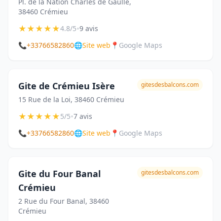
Pl. de la Nation Charles de Gaulle,
38460 Crémieu
★
★
★
★
★
•
4.8/5
9 avis
📞
+33766582860
🌐
Site web
📍
Google Maps
Gite de Crémieu Isère
gitesdesbalcons.com
15 Rue de la Loi, 38460 Crémieu
★
★
★
★
★
•
5/5
7 avis
📞
+33766582860
🌐
Site web
📍
Google Maps
Gite du Four Banal
gitesdesbalcons.com
Crémieu
2 Rue du Four Banal, 38460
Crémieu