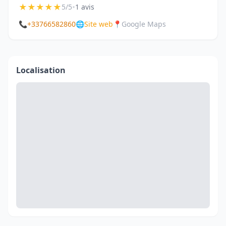
★
★
★
★
★
•
5/5
1 avis
📞
+33766582860
🌐
Site web
📍
Google Maps
Localisation